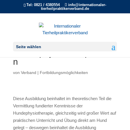
Tel: 0821 / 4380554
info@internationaler-
tierheilpraktikerverband.de
Ausbildung zum/r
Seite wählen
Hundephysiotherapeuten/i
n
von
Verband
|
Fortbildungsmöglichkeiten
Diese Ausbildung beinhaltet im theoretischen Teil die
Vermittlung fundierter Kenntnisse der
Hundephysiotherapie, gleichzeitig wird großer Wert auf
praktischen Unterricht und Übung direkt am Hund
gelegt – deswegen beinhaltet die Ausbildung