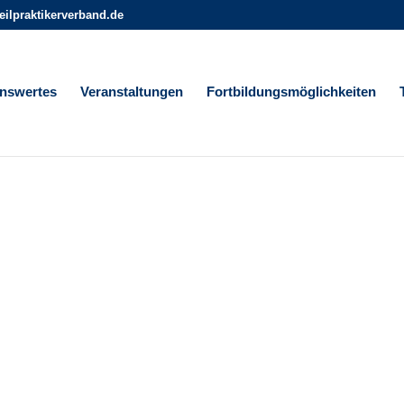
heilpraktikerverband.de
nswertes
Veranstaltungen
Fortbildungsmöglichkeiten
THERAPIEMETHODEN
ADRESS
Therapieschwerpunkte: Hundephysiotherapie
Bioresonanz